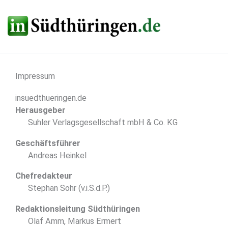
Zum
Inhalt
springen
Impressum
insuedthueringen.de
Herausgeber
Suhler Verlagsgesellschaft mbH & Co. KG
Geschäftsführer
Andreas Heinkel
Chefredakteur
Stephan Sohr (v.i.S.d.P.)
Redaktionsleitung Südthüringen
Olaf Amm, Markus Ermert