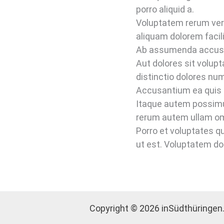
porro aliquid a.
Voluptatem rerum veri
aliquam dolorem faci
Ab assumenda accusa
Aut dolores sit volupt
distinctio dolores n
Accusantium ea quis r
Itaque autem possimus 
rerum autem ullam omn
Porro et voluptates q
ut est. Voluptatem do
Copyright © 2026 inSüdthüringen.