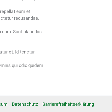
 repellat eum et
ectetur recusandae.
 cum. Sunt blanditiis
tur et. Id tenetur
 Omnis qui odio quidem
sum
Datenschutz
Barrierefreiheitserklärung