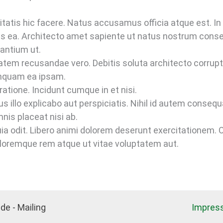
tatis hic facere. Natus accusamus officia atque est. In
lis ea. Architecto amet sapiente ut natus nostrum cons
ntium ut.
atem recusandae vero. Debitis soluta architecto corrupti
umquam ea ipsam.
atione. Incidunt cumque in et nisi.
illo explicabo aut perspiciatis. Nihil id autem consequa
is placeat nisi ab.
uia odit. Libero animi dolorem deserunt exercitationem.
loremque rem atque ut vitae voluptatem aut.
de - Mailing
Impres