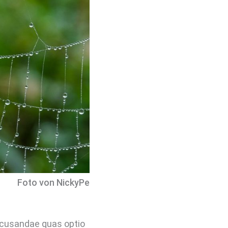
Foto von NickyPe
Recusandae quas optio