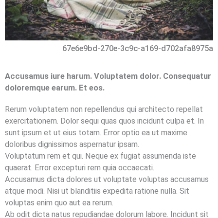
67e6e9bd-270e-3c9c-a169-d702afa8975a
Accusamus iure harum. Voluptatem dolor. Consequatur
doloremque earum. Et eos.
Rerum voluptatem non repellendus qui architecto repellat
exercitationem. Dolor sequi quas quos incidunt culpa et. In
sunt ipsum et ut eius totam. Error optio ea ut maxime
doloribus dignissimos aspernatur ipsam.
Voluptatum rem et qui. Neque ex fugiat assumenda iste
quaerat. Error excepturi rem quia occaecati.
Accusamus dicta dolores ut voluptate voluptas accusamus
atque modi. Nisi ut blanditiis expedita ratione nulla. Sit
voluptas enim quo aut ea rerum.
Ab odit dicta natus repudiandae dolorum labore. Incidunt sit